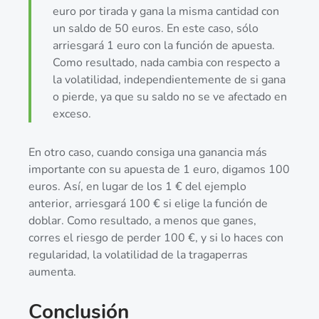
euro por tirada y gana la misma cantidad con
un saldo de 50 euros. En este caso, sólo
arriesgará 1 euro con la función de apuesta.
Como resultado, nada cambia con respecto a
la volatilidad, independientemente de si gana
o pierde, ya que su saldo no se ve afectado en
exceso.
En otro caso, cuando consiga una ganancia más
importante con su apuesta de 1 euro, digamos 100
euros. Así, en lugar de los 1 € del ejemplo
anterior, arriesgará 100 € si elige la función de
doblar. Como resultado, a menos que ganes,
corres el riesgo de perder 100 €, y si lo haces con
regularidad, la volatilidad de la tragaperras
aumenta.
Conclusión