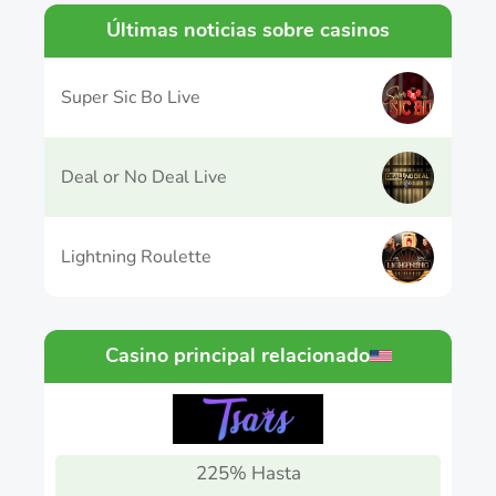
Últimas noticias sobre casinos
Super Sic Bo Live
Deal or No Deal Live
Lightning Roulette
Casino principal relacionado
225% Hasta