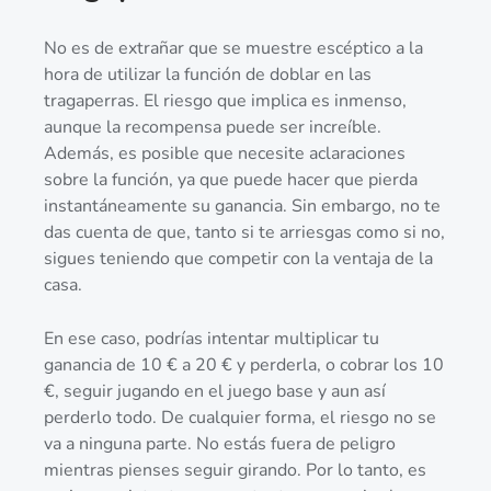
No es de extrañar que se muestre escéptico a la
hora de utilizar la función de doblar en las
tragaperras. El riesgo que implica es inmenso,
aunque la recompensa puede ser increíble.
Además, es posible que necesite aclaraciones
sobre la función, ya que puede hacer que pierda
instantáneamente su ganancia. Sin embargo, no te
das cuenta de que, tanto si te arriesgas como si no,
sigues teniendo que competir con la ventaja de la
casa.
En ese caso, podrías intentar multiplicar tu
ganancia de 10 € a 20 € y perderla, o cobrar los 10
€, seguir jugando en el juego base y aun así
perderlo todo. De cualquier forma, el riesgo no se
va a ninguna parte. No estás fuera de peligro
mientras pienses seguir girando. Por lo tanto, es