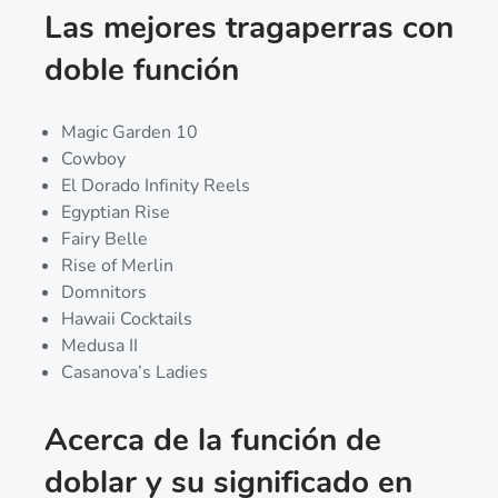
Las mejores tragaperras con
doble función
Magic Garden 10
Cowboy
El Dorado Infinity Reels
Egyptian Rise
Fairy Belle
Rise of Merlin
Domnitors
Hawaii Cocktails
Medusa II
Casanova’s Ladies
Acerca de la función de
doblar y su significado en