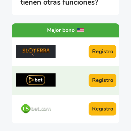
tienen otras funciones?
La mayoría de las tragaperras dobles
tienen otras funciones que puedes activar
al girar los rodillos.
Mejor bono
Registro
Registro
Registro