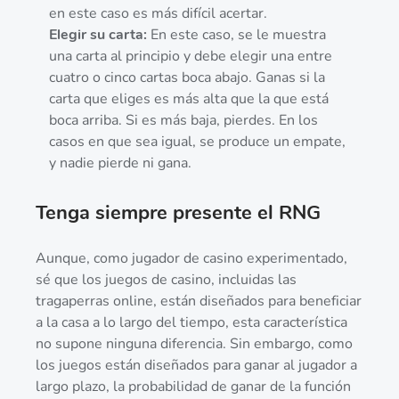
en este caso es más difícil acertar.
Elegir su carta:
En este caso, se le muestra
una carta al principio y debe elegir una entre
cuatro o cinco cartas boca abajo. Ganas si la
carta que eliges es más alta que la que está
boca arriba. Si es más baja, pierdes. En los
casos en que sea igual, se produce un empate,
y nadie pierde ni gana.
Tenga siempre presente el RNG
Aunque, como jugador de casino experimentado,
sé que los juegos de casino, incluidas las
tragaperras online, están diseñados para beneficiar
a la casa a lo largo del tiempo, esta característica
no supone ninguna diferencia. Sin embargo, como
los juegos están diseñados para ganar al jugador a
largo plazo, la probabilidad de ganar de la función