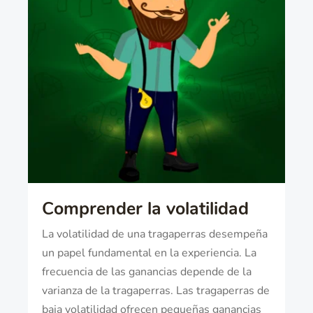
Comprender la volatilidad
La volatilidad de una tragaperras desempeña
un papel fundamental en la experiencia. La
frecuencia de las ganancias depende de la
varianza de la tragaperras. Las tragaperras de
baja volatilidad ofrecen pequeñas ganancias