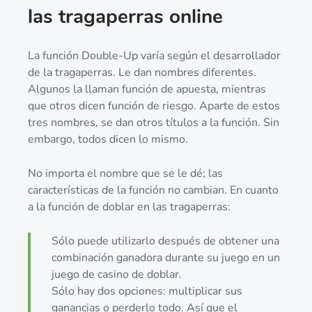
las tragaperras online
La función Double-Up varía según el desarrollador
de la tragaperras. Le dan nombres diferentes.
Algunos la llaman función de apuesta, mientras
que otros dicen función de riesgo. Aparte de estos
tres nombres, se dan otros títulos a la función. Sin
embargo, todos dicen lo mismo.
No importa el nombre que se le dé; las
características de la función no cambian. En cuanto
a la función de doblar en las tragaperras:
Sólo puede utilizarlo después de obtener una
combinación ganadora durante su juego en un
juego de casino de doblar.
Sólo hay dos opciones: multiplicar sus
ganancias o perderlo todo. Así que el