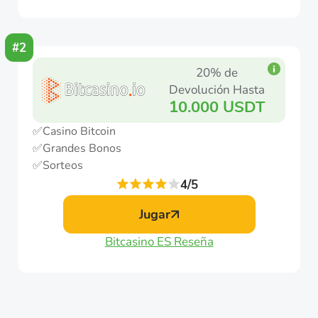
#2
20% de
Devolución Hasta
10.000 USDT
✅Casino Bitcoin
✅Grandes Bonos
✅Sorteos
4
/5
Jugar
Bitcasino ES Reseña