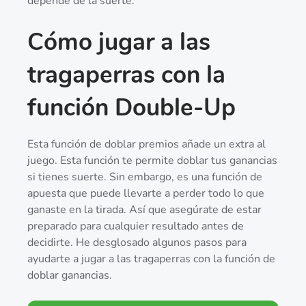
depende de la suerte.
Cómo jugar a las
tragaperras con la
función Double-Up
Esta función de doblar premios añade un extra al
juego. Esta función te permite doblar tus ganancias
si tienes suerte. Sin embargo, es una función de
apuesta que puede llevarte a perder todo lo que
ganaste en la tirada. Así que asegúrate de estar
preparado para cualquier resultado antes de
decidirte. He desglosado algunos pasos para
ayudarte a jugar a las tragaperras con la función de
doblar ganancias.