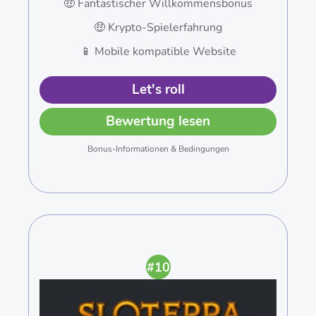
🤑 Fantastischer Willkommensbonus
🤑 Krypto-Spielerfahrung
📱 Mobile kompatible Website
Let's roll
Bewertung lesen
Bonus-Informationen & Bedingungen
#10