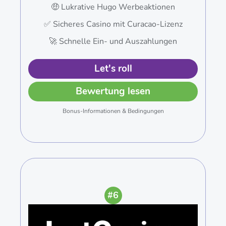
🤑 Lukrative Hugo Werbeaktionen
✅ Sicheres Casino mit Curacao-Lizenz
🚀 Schnelle Ein- und Auszahlungen
Let's roll
Bewertung lesen
Bonus-Informationen & Bedingungen
#6