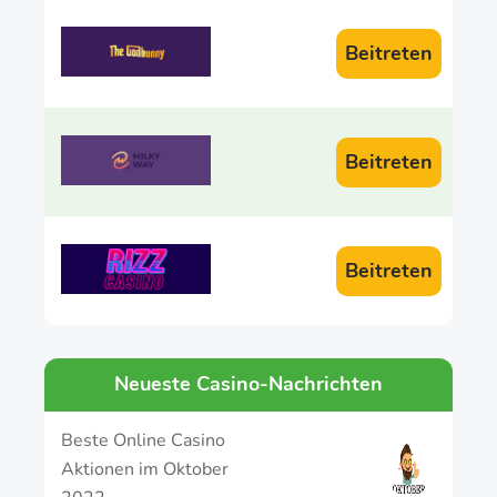
Beitreten
Beitreten
Beitreten
Neueste Casino-Nachrichten
Beste Online Casino
Aktionen im Oktober