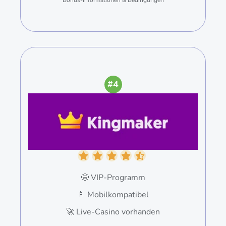
#4
🤩 VIP-Programm
📱 Mobilkompatibel
🚀 Live-Casino vorhanden