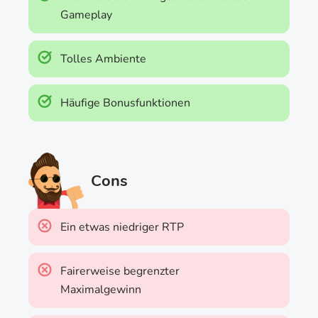
Gameplay
Tolles Ambiente
Häufige Bonusfunktionen
Cons
Ein etwas niedriger RTP
Fairerweise begrenzter
Maximalgewinn