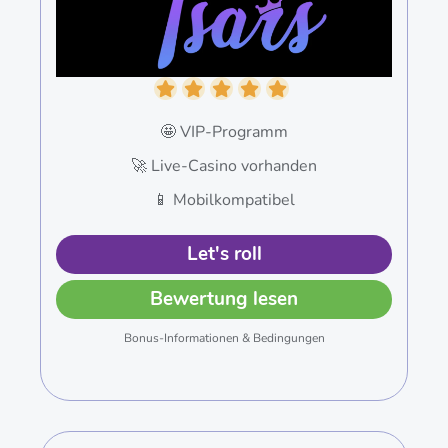
🤩 VIP-Programm
🚀 Live-Casino vorhanden
📱 Mobilkompatibel
Let's roll
Bewertung lesen
Bonus-Informationen & Bedingungen