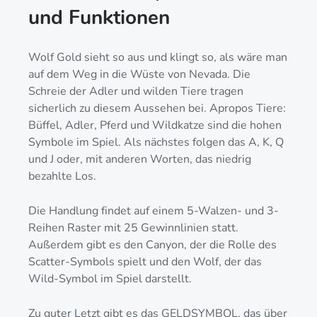
und Funktionen
Wolf Gold sieht so aus und klingt so, als wäre man
auf dem Weg in die Wüste von Nevada. Die
Schreie der Adler und wilden Tiere tragen
sicherlich zu diesem Aussehen bei. Apropos Tiere:
Büffel, Adler, Pferd und Wildkatze sind die hohen
Symbole im Spiel. Als nächstes folgen das A, K, Q
und J oder, mit anderen Worten, das niedrig
bezahlte Los.
Die Handlung findet auf einem 5-Walzen- und 3-
Reihen Raster mit 25 Gewinnlinien statt.
Außerdem gibt es den Canyon, der die Rolle des
Scatter-Symbols spielt und den Wolf, der das
Wild-Symbol im Spiel darstellt.
Zu guter Letzt gibt es das GELDSYMBOL, das über