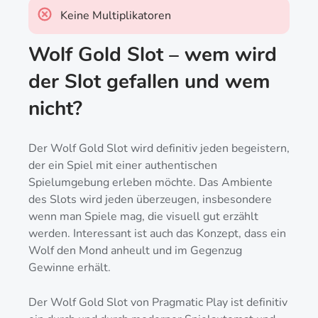
Keine Multiplikatoren
Wolf Gold Slot – wem wird
der Slot gefallen und wem
nicht?
Der Wolf Gold Slot wird definitiv jeden begeistern,
der ein Spiel mit einer authentischen
Spielumgebung erleben möchte. Das Ambiente
des Slots wird jeden überzeugen, insbesondere
wenn man Spiele mag, die visuell gut erzählt
werden. Interessant ist auch das Konzept, dass ein
Wolf den Mond anheult und im Gegenzug
Gewinne erhält.
Der Wolf Gold Slot von Pragmatic Play ist definitiv