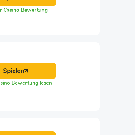
r Casino Bewertung
Spielen
sino Bewertung lesen