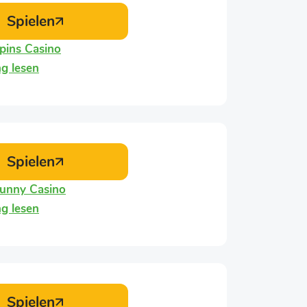
Spielen
pins Casino
g lesen
Spielen
unny Casino
g lesen
Spielen