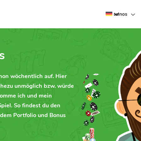
Casinos
s
hon wöchentlich auf. Hier
 nahezu unmöglich bzw. würde
komme ich und mein
piel. So findest du den
ndem Portfolio und Bonus