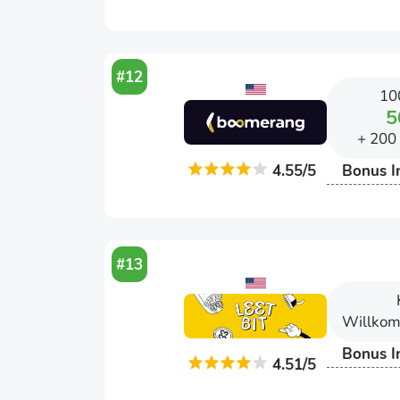
#12
10
5
+ 200 
4.55
/5
Bonus I
#13
Willko
Bonus I
4.51
/5