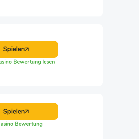
Spielen
asino Bewertung lesen
Spielen
Casino Bewertung