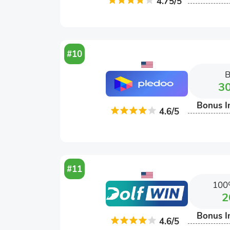
4.75
/5
#10
B
3
Bonus I
4.6
/5
#11
100%
2
Bonus I
4.6
/5