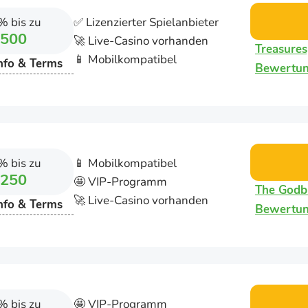
 bis zu
✅ Lizenzierter Spielanbieter
500
🚀 Live-Casino vorhanden
Treasures
📱 Mobilkompatibel
nfo & Terms
Bewertun
 bis zu
📱 Mobilkompatibel
250
🤩 VIP-Programm
The Godb
🚀 Live-Casino vorhanden
nfo & Terms
Bewertun
 bis zu
🤩 VIP-Programm