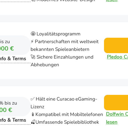
🤩 Loyalitätsprogramm
is zu
⚡️ Partnerschaften mit weltweit
000 €
bekannten Spieleanbietern
Pledoo C
🚀 Sichere Einzahlungen und
nfo & Terms
Abhebungen
✅ Hält eine Curacao eGaming-
 bis zu
Lizenz
00 €
Dolfwin 
📱Kompatibel mit Mobiltelefonen
nfo & Terms
🍒Umfassende Spielebibliothek
lesen