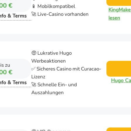
00 €
📱 Mobilkompatibel
KingMake
🚀 Live-Casino vorhanden
nfo & Terms
lesen
🤑 Lukrative Hugo
Werbeaktionen
is zu
✅ Sicheres Casino mit Curacao-
00 €
Lizenz
Hugo Ca
nfo & Terms
🚀 Schnelle Ein- und
Auszahlungen