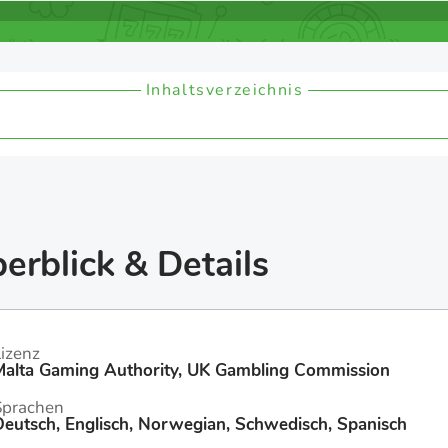
Inhaltsverzeichnis
erblick & Details
izenz
Malta Gaming Authority, UK Gambling Commission
Sprachen
eutsch, Englisch, Norwegian, Schwedisch, Spanisch