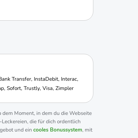
Bank Transfer
InstaDebit
Interac
ap
Sofort
Trustly
Visa
Zimpler
. Ab dem Moment, in dem du die Webseite
Leckereien, die für dich ordentlich
ngebot und ein
cooles Bonussystem
, mit