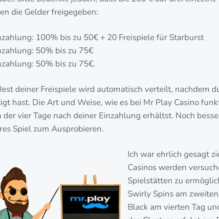
en die Gelder freigegeben:
nzahlung: 100% bis zu 50€ + 20 Freispiele für Starburst
inzahlung: 50% bis zu 75€
nzahlung: 50% bis zu 75€.
est deiner Freispiele wird automatisch verteilt, nachdem 
igt hast. Die Art und Weise, wie es bei Mr Play Casino funkti
 der vier Tage nach deiner Einzahlung erhältst. Noch besser,
res Spiel zum Ausprobieren.
Ich war ehrlich gesagt zi
Casinos werden versuche
Spielstätten zu ermöglic
Swirly Spins am zweiten
Black am vierten Tag und