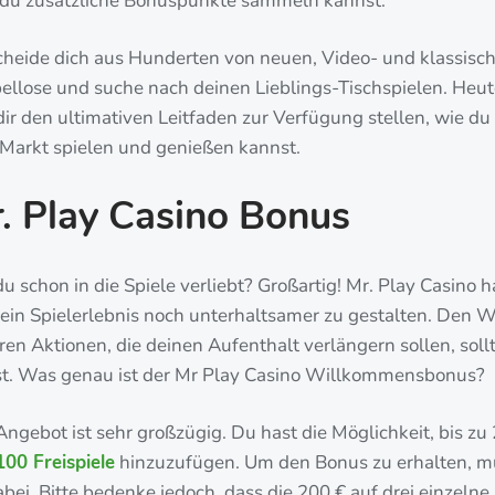
du zusätzliche Bonuspunkte sammeln kannst.
cheide dich aus Hunderten von neuen, Video- und klassisc
ellose und suche nach deinen Lieblings-Tischspielen. Heut
ir den ultimativen Leitfaden zur Verfügung stellen, wie du
Markt spielen und genießen kannst.
. Play Casino Bonus
du schon in die Spiele verliebt? Großartig! Mr. Play Casino 
ein Spielerlebnis noch unterhaltsamer zu gestalten. Den 
en Aktionen, die deinen Aufenthalt verlängern sollen, sol
st. Was genau ist der Mr Play Casino Willkommensbonus?
ngebot ist sehr großzügig. Du hast die Möglichkeit, bis z
100 Freispiele
hinzuzufügen. Um den Bonus zu erhalten, mu
bei. Bitte bedenke jedoch, dass die 200 € auf drei einzelne