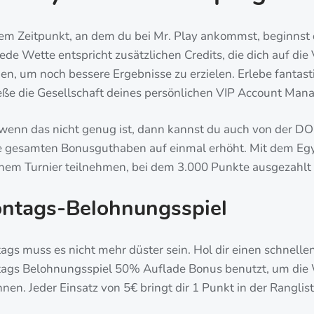
em Zeitpunkt, an dem du bei Mr. Play ankommst, beginnst
ede Wette entspricht zusätzlichen Credits, die dich auf die
en, um noch bessere Ergebnisse zu erzielen. Erlebe fantast
eße die Gesellschaft deines persönlichen VIP Account Mana
wenn das nicht genug ist, dann kannst du auch von der DO
e gesamten Bonusguthaben auf einmal erhöht. Mit dem Eg
inem Turnier teilnehmen, bei dem 3.000 Punkte ausgezahlt
ntags-Belohnungsspiel
gs muss es nicht mehr düster sein. Hol dir einen schnelle
ags Belohnungsspiel 50% Auflade Bonus benutzt, um die 
nen. Jeder Einsatz von 5€ bringt dir 1 Punkt in der Rangli