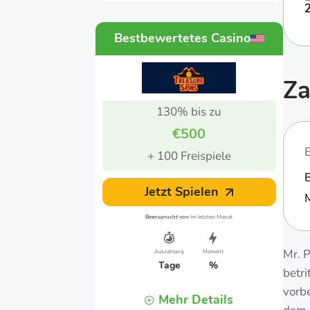
2
Bestbewertetes Casino
Za
130% bis zu
€500
+ 100 Freispiele
B
Jetzt Spielen
Beansprucht von
Im letzten Monat
Mr. P
Auszahlung
Moment
Tage
%
betri
vorb
Mehr Details