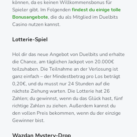
können, da es keinen Willkommensbonus für
Spieler gibt. Im Folgenden
findest du einige tolle
Bonusangebote
, die du als Mitglied im Duelbits
Casino nutzen kannst.
Lotterie-Spiel
Hol dir das neue Angebot von Duelbits und erhalte
die Chance, am täglichen Jackpot von 20.000€
teilzuhaben. Die Teilnahme an der Verlosung ist
ganz einfach – der Mindestbetrag pro Los beträgt
0,20€, und du musst nur 24 Stunden auf die
nächste Ziehung warten. Die Lotterie hat 26
Zahlen; du gewinnst, wenn du das Glück hast, fünf
richtige Zahlen zu ziehen. Außerdem kannst du
den vollen Preis bekommen, wenn du der einzige
Gewinner bist.
Wazdan Mystery-Drop