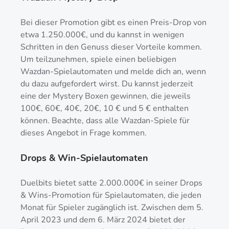
Bei dieser Promotion gibt es einen Preis-Drop von
etwa 1.250.000€, und du kannst in wenigen
Schritten in den Genuss dieser Vorteile kommen.
Um teilzunehmen, spiele einen beliebigen
Wazdan-Spielautomaten und melde dich an, wenn
du dazu aufgefordert wirst. Du kannst jederzeit
eine der Mystery Boxen gewinnen, die jeweils
100€, 60€, 40€, 20€, 10 € und 5 € enthalten
können. Beachte, dass alle Wazdan-Spiele für
dieses Angebot in Frage kommen.
Drops & Win-Spielautomaten
Duelbits bietet satte 2.000.000€ in seiner Drops
& Wins-Promotion für Spielautomaten, die jeden
Monat für Spieler zugänglich ist. Zwischen dem 5.
April 2023 und dem 6. März 2024 bietet der