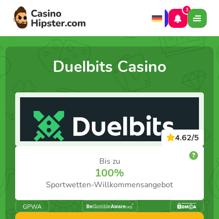
3
Duelbits Casino
4.62/5
Bis zu
100%
Sportwetten-Willkommensangebot