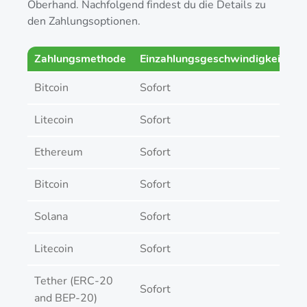
Oberhand. Nachfolgend findest du die Details zu
den Zahlungsoptionen.
Zahlungsmethode
Einzahlungsgeschwindigkeit
M
Bitcoin
Sofort
5
Litecoin
Sofort
5
Ethereum
Sofort
5
Bitcoin
Sofort
5
Solana
Sofort
1
Litecoin
Sofort
1
Tether (ERC-20
Sofort
5
and BEP-20)