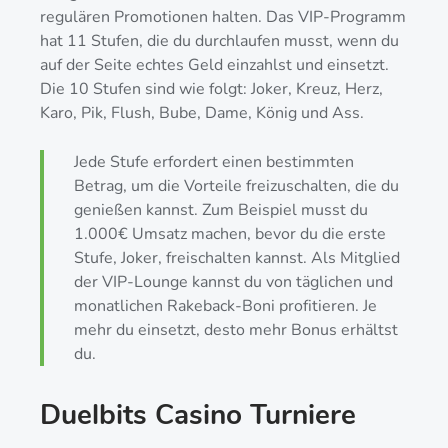
regulären Promotionen halten. Das VIP-Programm
hat 11 Stufen, die du durchlaufen musst, wenn du
auf der Seite echtes Geld einzahlst und einsetzt.
Die 10 Stufen sind wie folgt: Joker, Kreuz, Herz,
Karo, Pik, Flush, Bube, Dame, König und Ass.
Jede Stufe erfordert einen bestimmten
Betrag, um die Vorteile freizuschalten, die du
genießen kannst. Zum Beispiel musst du
1.000€ Umsatz machen, bevor du die erste
Stufe, Joker, freischalten kannst. Als Mitglied
der VIP-Lounge kannst du von täglichen und
monatlichen Rakeback-Boni profitieren. Je
mehr du einsetzt, desto mehr Bonus erhältst
du.
Duelbits Casino Turniere