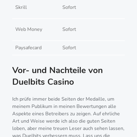
N
Skrill
Sofort
A
N
Web Money
Sofort
A
Paysafecard
Sofort
N
Vor- und Nachteile von
Duelbits Casino
Ich prüfe immer beide Seiten der Medaille, um
meinem Publikum in meinen Bewertungen alle
Aspekte eines Betreibers zu zeigen. Auf ehrliche
Art und Weise werde ich also die guten Seiten
loben, aber meine treuen Leser auch sehen lassen,
was Duelbits verbessern muss. Lass uns die