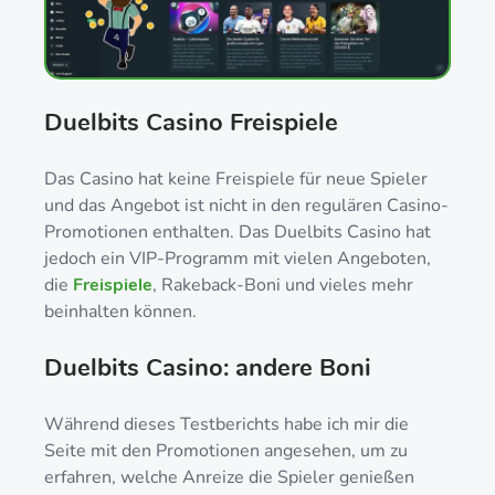
Duelbits Casino Freispiele
Das Casino hat keine Freispiele für neue Spieler
und das Angebot ist nicht in den regulären Casino-
Promotionen enthalten. Das Duelbits Casino hat
jedoch ein VIP-Programm mit vielen Angeboten,
die
Freispiele
, Rakeback-Boni und vieles mehr
beinhalten können.
Duelbits Casino: andere Boni
Während dieses Testberichts habe ich mir die
Seite mit den Promotionen angesehen, um zu
erfahren, welche Anreize die Spieler genießen