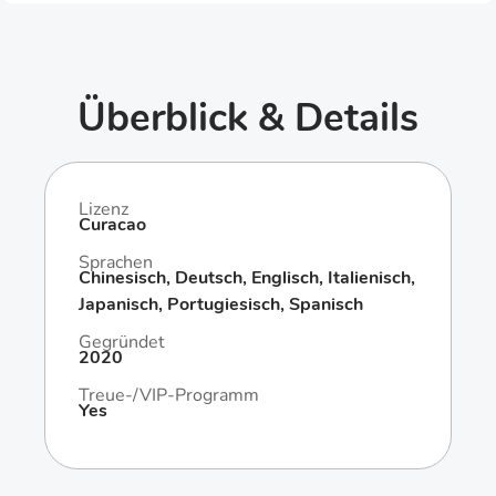
Überblick & Details
Lizenz
Curacao
Sprachen
Chinesisch, Deutsch, Englisch, Italienisch,
Japanisch, Portugiesisch, Spanisch
Gegründet
2020
Treue-/VIP-Programm
Yes