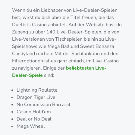
Wenn du ein Liebhaber von Live-Dealer-Spielen
bist, wirst du dich über die Titel freuen, die das
Duelbits Casino anbietet. Auf der Website hast du
Zugang zu über 140 Live-Dealer-Spielen, die von
Live-Versionen von Tischspielen bis hin zu Live-
Spielshows wie Mega Ball und Sweet Bonanza
Candyland reichen. Mit der Suchfunktion und den
Filteroptionen ist es ganz einfach, im Live-Casino
zu navigieren. Einige der
beliebtesten Live-
Dealer-Spiele
sind:
Lightning Roulette
Dragon Tiger Live
No Commission Baccarat
Casino Hold’em
Deal or No Deal
Mega Wheel