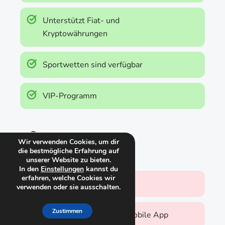
Unterstützt Fiat- und
Kryptowährungen
Sportwetten sind verfügbar
VIP-Programm
Wir verwenden Cookies, um dir
Cons
die bestmögliche Erfahrung auf
unserer Website zu bieten.
In den
Einstellungen
kannst du
erfahren, welche Cookies wir
Kein Telefon-Support
verwenden oder sie ausschalten.
Zustimmen
Keine herunterladbare mobile App