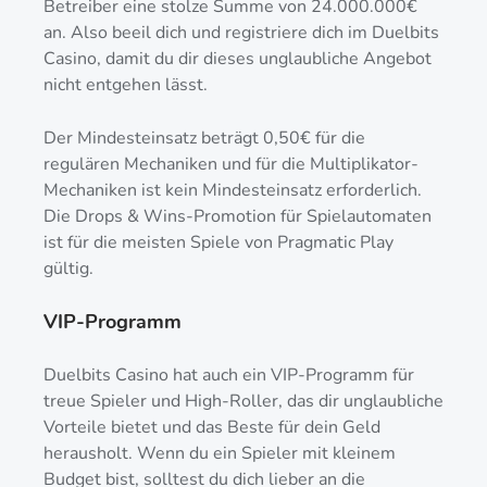
Betreiber eine stolze Summe von 24.000.000€
an. Also beeil dich und registriere dich im Duelbits
Casino, damit du dir dieses unglaubliche Angebot
nicht entgehen lässt.
Der Mindesteinsatz beträgt 0,50€ für die
regulären Mechaniken und für die Multiplikator-
Mechaniken ist kein Mindesteinsatz erforderlich.
Die Drops & Wins-Promotion für Spielautomaten
ist für die meisten Spiele von Pragmatic Play
gültig.
VIP-Programm
Duelbits Casino hat auch ein VIP-Programm für
treue Spieler und High-Roller, das dir unglaubliche
Vorteile bietet und das Beste für dein Geld
herausholt. Wenn du ein Spieler mit kleinem
Budget bist, solltest du dich lieber an die