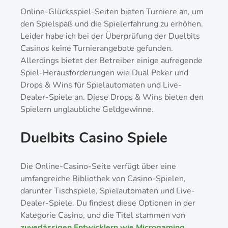
Online-Glücksspiel-Seiten bieten Turniere an, um
den Spielspaß und die Spielerfahrung zu erhöhen.
Leider habe ich bei der Überprüfung der Duelbits
Casinos keine Turnierangebote gefunden.
Allerdings bietet der Betreiber einige aufregende
Spiel-Herausforderungen wie Dual Poker und
Drops & Wins für Spielautomaten und Live-
Dealer-Spiele an. Diese Drops & Wins bieten den
Spielern unglaubliche Geldgewinne.
Duelbits Casino Spiele
Die Online-Casino-Seite verfügt über eine
umfangreiche Bibliothek von Casino-Spielen,
darunter Tischspiele, Spielautomaten und Live-
Dealer-Spiele. Du findest diese Optionen in der
Kategorie Casino, und die Titel stammen von
zuverlässigen Entwicklern wie Microgaming
,