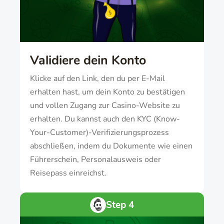
Validiere dein Konto
Klicke auf den Link, den du per E-Mail
erhalten hast, um dein Konto zu bestätigen
und vollen Zugang zur Casino-Website zu
erhalten. Du kannst auch den KYC (Know-
Your-Customer)-Verifizierungsprozess
abschließen, indem du Dokumente wie einen
Führerschein, Personalausweis oder
Reisepass einreichst.
Step 4