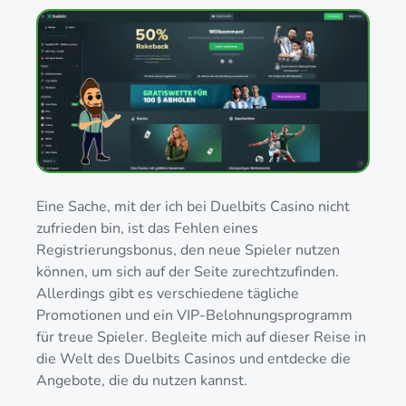
Eine Sache, mit der ich bei Duelbits Casino nicht
zufrieden bin, ist das Fehlen eines
Registrierungsbonus, den neue Spieler nutzen
können, um sich auf der Seite zurechtzufinden.
Allerdings gibt es verschiedene tägliche
Promotionen und ein VIP-Belohnungsprogramm
für treue Spieler. Begleite mich auf dieser Reise in
die Welt des Duelbits Casinos und entdecke die
Angebote, die du nutzen kannst.