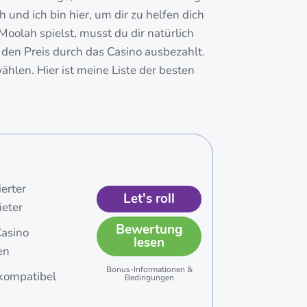
h und ich bin hier, um dir zu helfen dich
oolah spielst, musst du dir natürlich
 den Preis durch das Casino ausbezahlt.
hlen. Hier ist meine Liste der besten
ierter
Let's roll
ieter
Bewertung
Casino
lesen
en
Bonus-Informationen &
kompatibel
Bedingungen