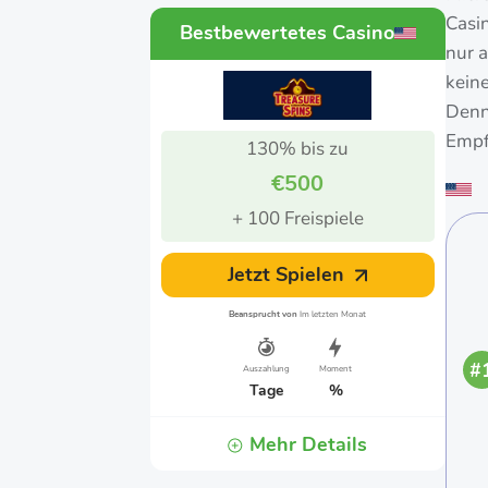
Casin
Bestbewertetes Casino
nur a
keine
Denno
Empf
130% bis zu
€500
+ 100 Freispiele
Jetzt Spielen
Beansprucht von
Im letzten Monat
#
Auszahlung
Moment
Tage
%
Mehr Details