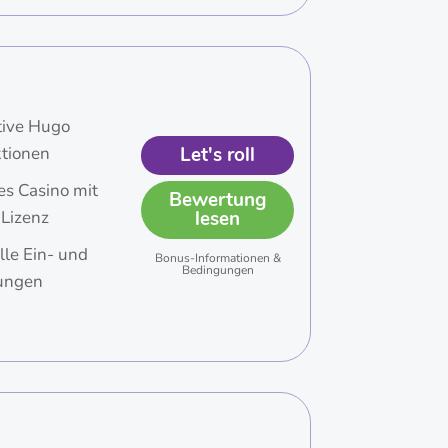
tive Hugo
Let's roll
tionen
es Casino mit
Bewertung
lesen
Lizenz
lle Ein- und
Bonus-Informationen &
Bedingungen
ungen