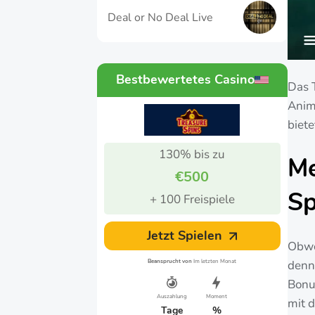
Deal or No Deal Live
Bestbewertetes Casino
Das 
Anim
biet
130% bis zu
Me
€500
Sp
+ 100 Freispiele
Jetzt Spielen
Obwo
denno
Beansprucht von
Im letzten Monat
Bonu
Auszahlung
Moment
mit d
Tage
%