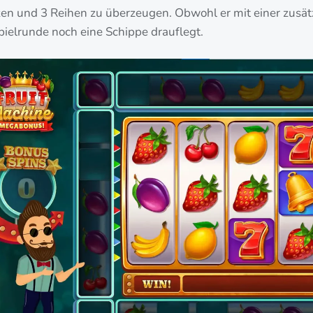
en und 3 Reihen zu überzeugen. Obwohl er mit einer zusät
pielrunde noch eine Schippe drauflegt.