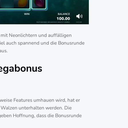
t Neonlichtern und auffälligen
iel auch spannend und die Bonusrunde
aus.
Megabonus
weise Features umhauen wird, hat er
r Walzen unterhalten werden. Die
geben Hoffnung, dass die Bonusrunde