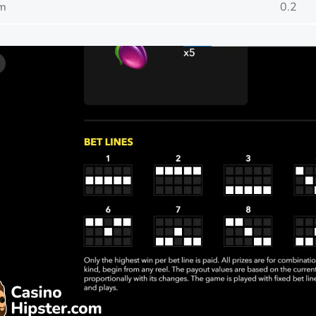
m
0.2