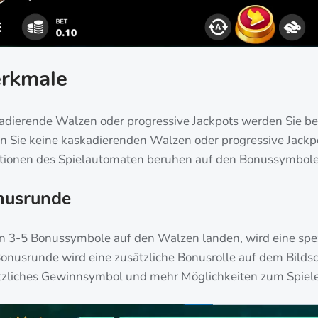
rkmale
adierende Walzen oder progressive Jackpots werden Sie be
n Sie keine kaskadierenden Walzen oder progressive Jackpo
tionen des Spielautomaten beruhen auf den Bonussymbole
nusrunde
 3-5 Bonussymbole auf den Walzen landen, wird eine spez
onusrunde wird eine zusätzliche Bonusrolle auf dem Bildsc
tzliches Gewinnsymbol und mehr Möglichkeiten zum Spiele