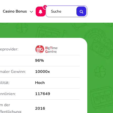
3
Casino Bonus
eprovider:
96%
maler Gewinn:
10000x
ilität:
Hoch
nnlinien:
117649
m der
2016
fentlichung: