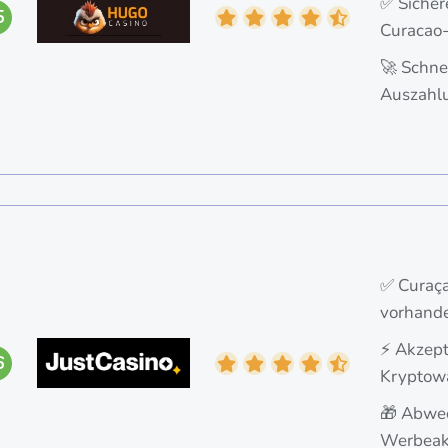
✅ Sicher
5
Curacao-
🚀 Schne
Auszahl
✅ Curaça
vorhand
⚡️ Akzep
6
Kryptow
🎁 Abwe
Werbeak