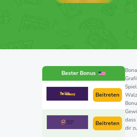
Bona
Bester Bonus
Grafi
Spiel
Beitreten
Walz
Bonu
Gewin
dass 
Beitreten
dir z