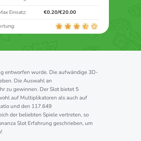
Max Einsatz:
€0.20/€20.00
rtung:
ing entworfen wurde. Die aufwändige 3D-
rleben. Die Auswahl an
hr zu gewinnen. Der Slot bietet 5
hl auf Multiplikatoren als auch auf
Ratio und den 117.649
ch der beliebten Spiele vertreten, so
 Bonanza Slot Erfahrung geschrieben, um
!