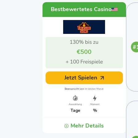
Bestbewertetes Casino
130% bis zu
#
€500
+ 100 Freispiele
Jetzt Spielen
Beansprucht von
Im letzten Monat
Auszahlung
Moment
Tage
%
Mehr Details