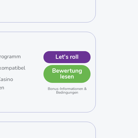
Let's roll
Programm
kompatibel
Bewertung
lesen
Casino
en
Bonus-Informationen &
Bedingungen