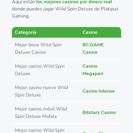
Aquí están
los mejores casinos por dinero real
donde puedes jugar Wild Spin Deluxe de Platipus
Gaming.
Categoría
Casino
Mejor bono Wild Spin
BC.GAME
Deluxe Casino
Casino
Mejor casino Wild Spin
Casino
Deluxe
Megapari
Mejor casino nuevo Wild
Casino Intense
Spin Deluxe
Mejor casino móvil Wild
Bitstarz Casino
Spin Deluxe Mobile
Mejor casino Wild Spin