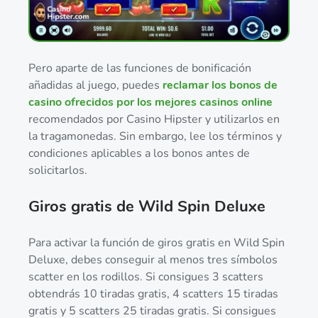
Pero aparte de las funciones de bonificación
añadidas al juego, puedes
reclamar los bonos de
casino ofrecidos por los mejores casinos online
recomendados por Casino Hipster y utilizarlos en
la tragamonedas. Sin embargo, lee los términos y
condiciones aplicables a los bonos antes de
solicitarlos.
Giros gratis de Wild Spin Deluxe
Para activar la función de giros gratis en Wild Spin
Deluxe, debes conseguir al menos tres símbolos
scatter en los rodillos. Si consigues 3 scatters
obtendrás 10 tiradas gratis, 4 scatters 15 tiradas
gratis y 5 scatters 25 tiradas gratis. Si consigues