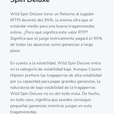
Wild Spin Deluxe tiene un Retorno al Jugador
(RTP) decente del 95%, la misma cifra que el
estándar medio para una buena tragamonedas
online. ¿Pero qué significa este valor RTP?
Significa que el juego teóricamente pagará el 95%
de todas las apuestas como ganancias a largo
plazo.
En cuanto a la volatilidad, Wild Spin Deluxe entra
en la categoría de volatilidad baja. Aunque Casino
Hipster prefiere las tragaperras de alta volatilidad
por su capacidad para pagar grandes ganancias, la
naturaleza de baja volatilidad de la tragaperras
Wild Spin Deluxe no es del todo mala. De hecho,
en todo caso, significa que puedes conseguir
pequeñas ganancias mientras juegas en esta
tragamonedas.