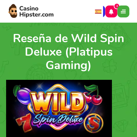
3
Reseña de Wild Spin
Deluxe (Platipus
Gaming)