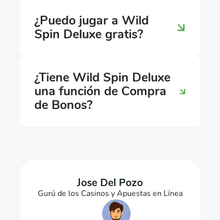
se ajusta al estándar medio del sector.
¿Puedo jugar a Wild
Spin Deluxe gratis?
Sí, algunos de los casinos online
recomendados por Casino Hipsters
ofrecen la posibilidad de jugar a Wild Spin
Deluxe gratis.
¿Tiene Wild Spin Deluxe
una función de Compra
de Bonos?
Sí, la función Bonus Buy del juego te
permite comprar giros gratis garantizados
o jackpots por un precio.
Jose Del Pozo
Gurú de los Casinos y Apuestas en Línea