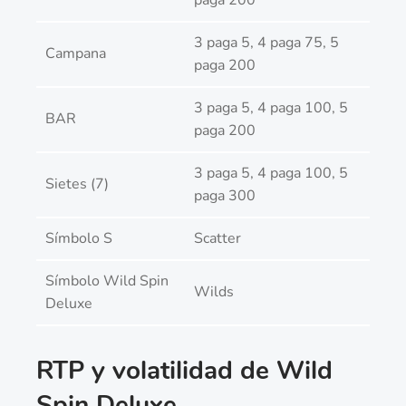
3 paga 5, 4 paga 75, 5
Campana
paga 200
3 paga 5, 4 paga 100, 5
BAR
paga 200
3 paga 5, 4 paga 100, 5
Sietes (7)
paga 300
Símbolo S
Scatter
Símbolo Wild Spin
Wilds
Deluxe
RTP y volatilidad de Wild
Spin Deluxe