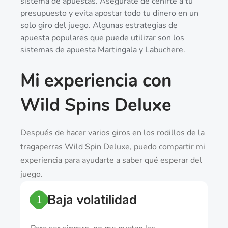
sistema de apuestas. Asegúrate de ceñirte a tu
presupuesto y evita apostar todo tu dinero en un
solo giro del juego. Algunas estrategias de
apuesta populares que puede utilizar son los
sistemas de apuesta Martingala y Labuchere.
Mi experiencia con
Wild Spins Deluxe
Después de hacer varios giros en los rodillos de la
tragaperras Wild Spin Deluxe, puedo compartir mi
experiencia para ayudarte a saber qué esperar del
juego.
Baja volatilidad
1