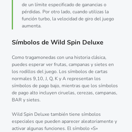
de un límite especificado de ganancias o
pérdidas. Por otro lado, cuando utilizas la
función turbo, la velocidad de giro del juego
aumenta.
Símbolos de Wild Spin Deluxe
Como tragamonedas con una historia clásica,
puedes esperar ver frutas, campanas y sietes en
los rodillos del juego. Los símbolos de cartas
normales 9,10, J, Q, K y A representan los
símbolos de pago bajo, mientras que los símbolos
de pago alto incluyen ciruelas, cerezas, campanas,
BAR y sietes.
Wild Spin Deluxe también tiene símbolos
especiales que pueden aparecer aleatoriamente y
activar algunas funciones. El símbolo «S»