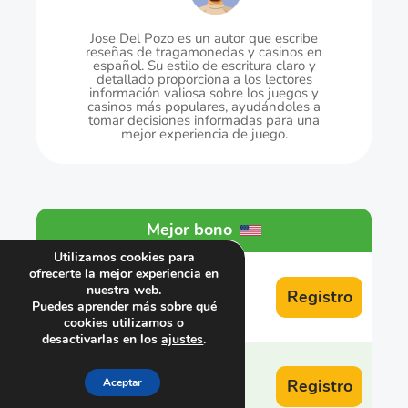
Jose Del Pozo es un autor que escribe
reseñas de tragamonedas y casinos en
español. Su estilo de escritura claro y
detallado proporciona a los lectores
información valiosa sobre los juegos y
casinos más populares, ayudándoles a
tomar decisiones informadas para una
mejor experiencia de juego.
Mejor bono
Utilizamos cookies para
ofrecerte la mejor experiencia en
nuestra web.
Registro
Puedes aprender más sobre qué
cookies utilizamos o
desactivarlas en los
ajustes
.
Registro
Aceptar