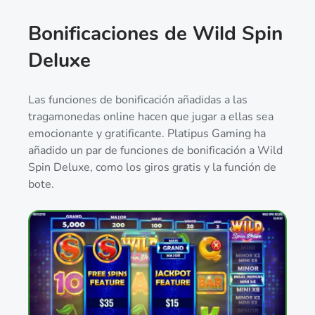
Bonificaciones de Wild Spin
Deluxe
Las funciones de bonificación añadidas a las
tragamonedas online hacen que jugar a ellas sea
emocionante y gratificante. Platipus Gaming ha
añadido un par de funciones de bonificación a Wild
Spin Deluxe, como los giros gratis y la función de
bote.