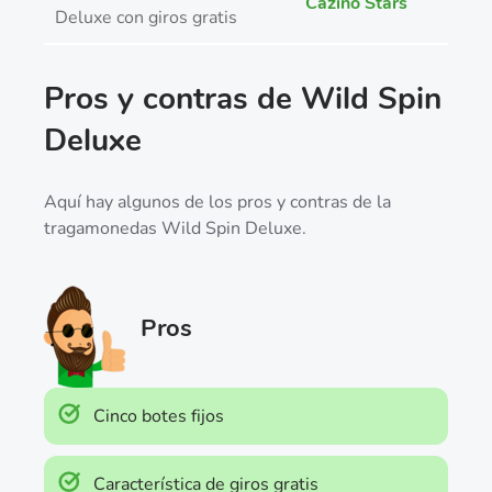
Cazino Stars
Deluxe con giros gratis
Pros y contras de Wild Spin
Deluxe
Aquí hay algunos de los pros y contras de la
tragamonedas Wild Spin Deluxe.
Pros
Cinco botes fijos
Característica de giros gratis