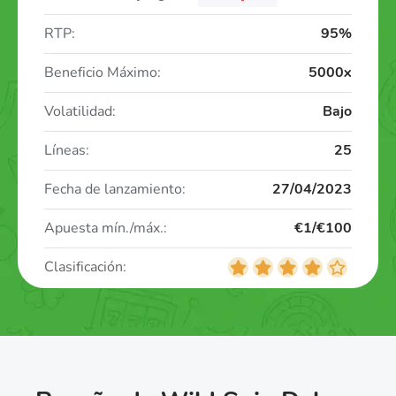
RTP:
95%
Beneficio Máximo:
5000x
Volatilidad:
Bajo
Líneas:
25
Fecha de lanzamiento:
27/04/2023
Apuesta mín./máx.:
€1/€100
Clasificación: