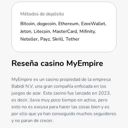
Métodos de depósito
Bitcoin
dogecoin
Ethereum
EzeeWallet
Jeton
Litecoin
MasterCard
Mifinity
Neteller
Payz
Skrill
Tether
Reseña casino MyEmpire
MyEmpire es un casino propiedad de la empresa
Babidi N.V, una gran compañía enfocada en los
juegos de azar. Este casino fue lanzado en 2023,
es decir, lleva muy poco tiempo en activo, pero
esto no es excusa para hacer las cosas bien y es
por ello que ya han conseguido muchos seguidores
y no paran de crecer.