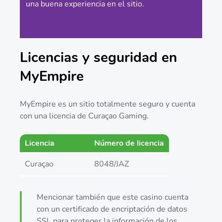
una buena experiencia en el sitio.
Licencias y seguridad en
MyEmpire
MyEmpire es un sitio totalmente seguro y cuenta
con una licencia de Curaçao Gaming.
Licencia
Número de licencia
Curaçao
8048/JAZ
Mencionar también que este casino cuenta
con un certificado de encriptación de datos
SSL para proteger la información de los