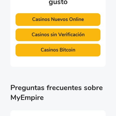
gustó
Casinos Nuevos Online
Casinos sin Verificación
Casinos Bitcoin
Preguntas frecuentes sobre
MyEmpire