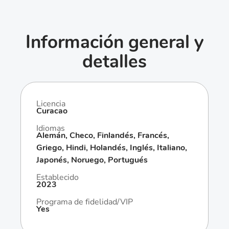
Información general y
detalles
Licencia
Curacao
Idiomas
Alemán, Checo, Finlandés, Francés,
Griego, Hindi, Holandés, Inglés, Italiano,
Japonés, Noruego, Portugués
Establecido
2023
Programa de fidelidad/VIP
Yes