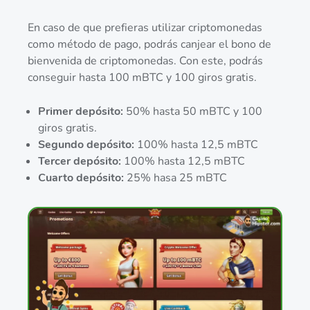
En caso de que prefieras utilizar criptomonedas
como método de pago, podrás canjear el bono de
bienvenida de criptomonedas. Con este, podrás
conseguir hasta 100 mBTC y 100 giros
gratis.
Primer depósito:
50% hasta 50 mBTC y 100
giros gratis.
Segundo depósito:
100% hasta 12,5 mBTC
Tercer depósito:
100% hasta 12,5 mBTC
Cuarto depósito:
25% hasa 25 mBTC