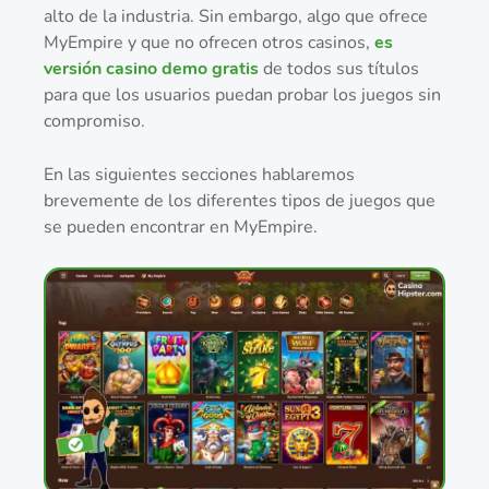
alto de la industria. Sin embargo, algo que ofrece
MyEmpire y que no ofrecen otros casinos,
es
versión casino demo gratis
de todos sus títulos
para que los usuarios puedan probar los juegos sin
compromiso.
En las siguientes secciones hablaremos
brevemente de los diferentes tipos de juegos que
se pueden encontrar en MyEmpire.