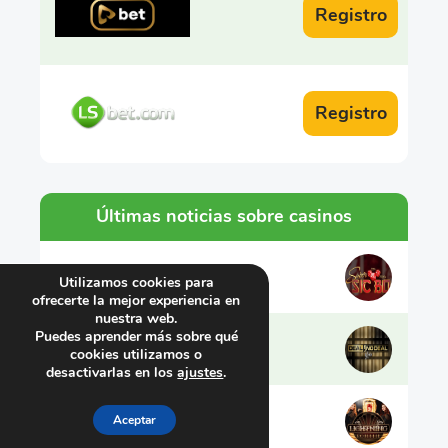
Registro
Registro
Últimas noticias sobre casinos
Super Sic Bo Live
Utilizamos cookies para
ofrecerte la mejor experiencia en
nuestra web.
Puedes aprender más sobre qué
Deal or No Deal Live
cookies utilizamos o
desactivarlas en los
ajustes
.
Lightning Roulette
Aceptar