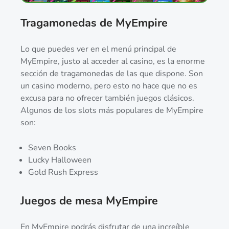
Tragamonedas de MyEmpire
Lo que puedes ver en el menú principal de
MyEmpire, justo al acceder al casino, es la enorme
sección de tragamonedas de las que dispone. Son
un casino moderno, pero esto no hace que no es
excusa para no ofrecer también juegos clásicos.
Algunos de los slots más populares de MyEmpire
son:
Seven Books
Lucky Halloween
Gold Rush Express
Juegos de mesa MyEmpire
En MyEmpire podrás disfrutar de una increíble