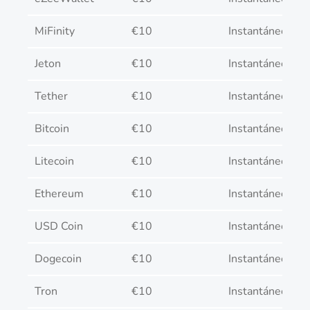
MiFinity
€10
Instantáneo
Jeton
€10
Instantáneo
Tether
€10
Instantáneo
Bitcoin
€10
Instantáneo
Litecoin
€10
Instantáneo
Ethereum
€10
Instantáneo
USD Coin
€10
Instantáneo
Dogecoin
€10
Instantáneo
Tron
€10
Instantáneo