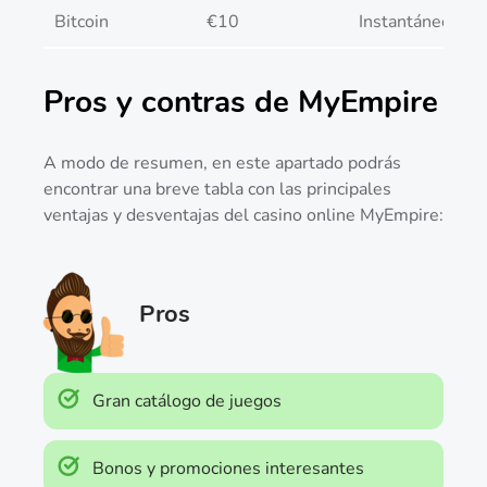
Bitcoin
€10
Instantáneo
Pros y contras de MyEmpire
A modo de resumen, en este apartado podrás
encontrar una breve tabla con las principales
ventajas y desventajas del casino online MyEmpire:
Pros
Gran catálogo de juegos
Bonos y promociones interesantes