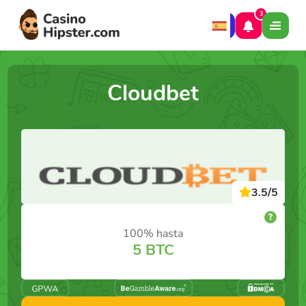
3
Cloudbet
3.5/5
100% hasta
5 BTC