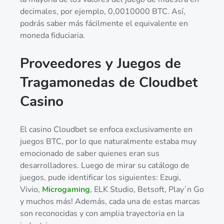
decimales, por ejemplo, 0,0010000 BTC. Así,
podrás saber más fácilmente el equivalente en
moneda fiduciaria.
Proveedores y Juegos de
Tragamonedas de Cloudbet
Casino
El casino Cloudbet se enfoca exclusivamente en
juegos BTC, por lo que naturalmente estaba muy
emocionado de saber quienes eran sus
desarrolladores. Luego de mirar su catálogo de
juegos, pude identificar los siguientes: Ezugi,
Vivio,
Microgaming
, ELK Studio, Betsoft, Play´n Go
y muchos más! Además, cada una de estas marcas
son reconocidas y con amplia trayectoria en la