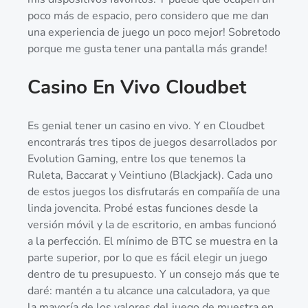
poco más de espacio, pero considero que me dan
una experiencia de juego un poco mejor! Sobretodo
porque me gusta tener una pantalla más grande!
Casino En Vivo Cloudbet
Es genial tener un casino en vivo. Y en Cloudbet
encontrarás tres tipos de juegos desarrollados por
Evolution Gaming, entre los que tenemos la
Ruleta, Baccarat y Veintiuno (Blackjack). Cada uno
de estos juegos los disfrutarás en compañía de una
linda jovencita. Probé estas funciones desde la
versión móvil y la de escritorio, en ambas funcionó
a la perfección. El mínimo de BTC se muestra en la
parte superior, por lo que es fácil elegir un juego
dentro de tu presupuesto. Y un consejo más que te
daré: mantén a tu alcance una calculadora, ya que
la mayoría de los valores del juego de muestra en