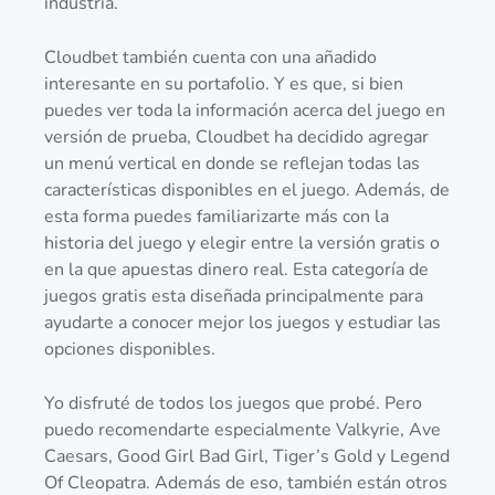
industria.
Cloudbet también cuenta con una añadido
interesante en su portafolio. Y es que, si bien
puedes ver toda la información acerca del juego en
versión de prueba, Cloudbet ha decidido agregar
un menú vertical en donde se reflejan todas las
características disponibles en el juego. Además, de
esta forma puedes familiarizarte más con la
historia del juego y elegir entre la versión gratis o
en la que apuestas dinero real. Esta categoría de
juegos gratis esta diseñada principalmente para
ayudarte a conocer mejor los juegos y estudiar las
opciones disponibles.
Yo disfruté de todos los juegos que probé. Pero
puedo recomendarte especialmente Valkyrie, Ave
Caesars, Good Girl Bad Girl, Tiger’s Gold y Legend
Of Cleopatra. Además de eso, también están otros