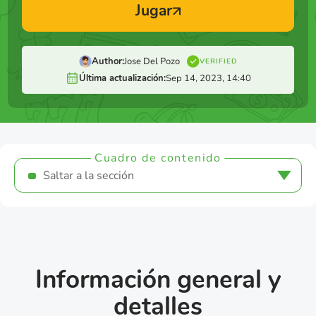
Jugar
Author:
Jose Del Pozo
VERIFIED
Última actualización:
Sep 14, 2023, 14:40
Cuadro de contenido
Saltar a la sección
Información general y
detalles