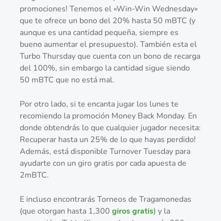
promociones! Tenemos el «Win-Win Wednesday»
que te ofrece un bono del 20% hasta 50 mBTC (y
aunque es una cantidad pequeña, siempre es
bueno aumentar el presupuesto). También esta el
Turbo Thursday que cuenta con un bono de recarga
del 100%, sin embargo la cantidad sigue siendo
50 mBTC que no está mal.
Por otro lado, si te encanta jugar los lunes te
recomiendo la promoción Money Back Monday. En
donde obtendrás lo que cualquier jugador necesita:
Recuperar hasta un 25% de lo que hayas perdido!
Además, está disponible Turnover Tuesday para
ayudarte con un giro gratis por cada apuesta de
2mBTC.
E incluso encontrarás Torneos de Tragamonedas
(que otorgan hasta 1,300
gir
os gratis
) y la