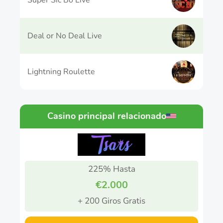
Super Sic Bo Live
Deal or No Deal Live
Lightning Roulette
Casino principal relacionado
225% Hasta
€2.000
+ 200 Giros Gratis