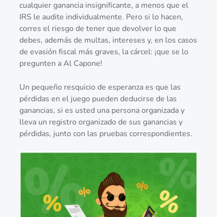
cualquier ganancia insignificante, a menos que el
IRS le audite individualmente. Pero si lo hacen,
corres el riesgo de tener que devolver lo que
debes, además de multas, intereses y, en los casos
de evasión fiscal más graves, la cárcel: ¡que se lo
pregunten a Al Capone!
Un pequeño resquicio de esperanza es que las
pérdidas en el juego pueden deducirse de las
ganancias, si es usted una persona organizada y
lleva un registro organizado de sus ganancias y
pérdidas, junto con las pruebas correspondientes.