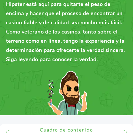
Hipster está aquí para quitarte el peso de
encima y hacer que el proceso de encontrar un
casino fiable y de calidad sea mucho más fácil.
Como veterano de los casinos, tanto sobre el
terreno como en línea, tengo la experiencia y la
determinación para ofrecerte la verdad sincera.
Siga leyendo para conocer la verdad.
Cuadro de contenido