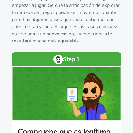
empezar a jugar. Sé que la anticipación de explorar
la miríada de juegos puede ser muy emocionante,
pero hay algunos pasos que todos debemos dar
antes de lanzarnos. Si sigue estos pasos cada vez
que se una a un nuevo casino, su experiencia le
resultará mucho más agradable.
Step 1
Compruebe que es legítimo