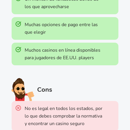
los que aprovecharse
Muchas opciones de pago entre las
que elegir
Muchos casinos en línea disponibles
para jugadores de EE.UU. players
Cons
No es legal en todos los estados, por
lo que debes comprobar la normativa
y encontrar un casino seguro