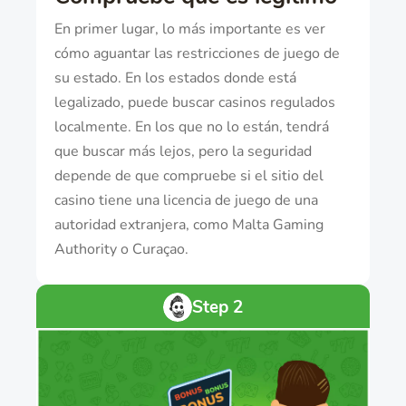
En primer lugar, lo más importante es ver
cómo aguantar las restricciones de juego de
su estado. En los estados donde está
legalizado, puede buscar casinos regulados
localmente. En los que no lo están, tendrá
que buscar más lejos, pero la seguridad
depende de que compruebe si el sitio del
casino tiene una licencia de juego de una
autoridad extranjera, como Malta Gaming
Authority o Curaçao.
Step 2