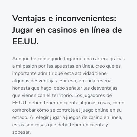
Ventajas e inconvenientes:
Jugar en casinos en línea de
EE.UU.
Aunque he conseguido forjarme una carrera gracias
a mi pasión por las apuestas en línea, creo que es
importante admitir que esta actividad tiene
algunas desventajas. Por eso, en cada reseña
honesta que hago, debo señalar las desventajas
que vienen con el territorio. Los jugadores de
EE.UU. deben tener en cuenta algunas cosas, como
comprobar cómo se controla el juego online en su
estado. Al elegir jugar a juegos de casino en línea,
estas son cosas que debe tener en cuenta y
sopesar.