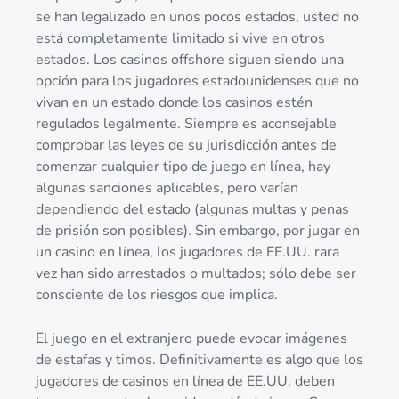
se han legalizado en unos pocos estados, usted no
está completamente limitado si vive en otros
estados. Los casinos offshore siguen siendo una
opción para los jugadores estadounidenses que no
vivan en un estado donde los casinos estén
regulados legalmente. Siempre es aconsejable
comprobar las leyes de su jurisdicción antes de
comenzar cualquier tipo de juego en línea, hay
algunas sanciones aplicables, pero varían
dependiendo del estado (algunas multas y penas
de prisión son posibles). Sin embargo, por jugar en
un casino en línea, los jugadores de EE.UU. rara
vez han sido arrestados o multados; sólo debe ser
consciente de los riesgos que implica.
El juego en el extranjero puede evocar imágenes
de estafas y timos. Definitivamente es algo que los
jugadores de casinos en línea de EE.UU. deben