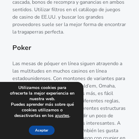
cascada, bonos de recompra y ganancias en ambos
sentidos. Utilizar filtros en el catálogo de juegos
de casino de EE.UU. y buscar los grandes
proveedores suele ser la mejor forma de encontrar
la tragaperras perfecta.
Poker
Las mesas de póquer en línea siguen atrayendo a
las multitudes en muchos casinos en línea
estadounidenses. Con montones de variantes para
elegir, como el clásico Texas Hold’em, Omaha,
Utilizamos cookies para
Seven-card Stud, Razz y muchos más, es fácil
ofrecerte la mejor experiencia en
nuestra web.
entender por qué. Además de diferentes reglas,
Puedes aprender más sobre qué
los juegos de póquer tienen diferentes estructuras
cookies utilizamos o
y formatos de apuesta para añadir un poco de
desactivarlas en los
ajustes
.
dinamismo y mantener las cosas interesantes. A
muchos jugadores de póquer también les gusta
Aceptar
participar en las versiones del juego con crupier en