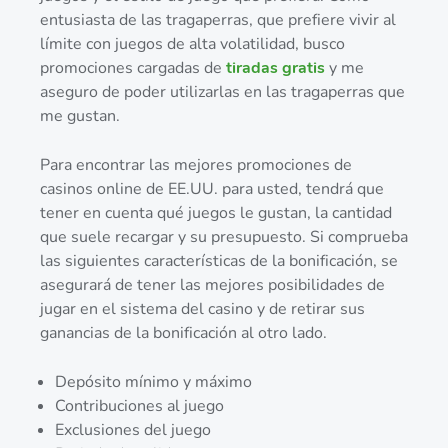
entusiasta de las tragaperras, que prefiere vivir al
límite con juegos de alta volatilidad, busco
promociones cargadas de
tiradas gratis
y me
aseguro de poder utilizarlas en las tragaperras que
me gustan.
Para encontrar las mejores promociones de
casinos online de EE.UU. para usted, tendrá que
tener en cuenta qué juegos le gustan, la cantidad
que suele recargar y su presupuesto. Si comprueba
las siguientes características de la bonificación, se
asegurará de tener las mejores posibilidades de
jugar en el sistema del casino y de retirar sus
ganancias de la bonificación al otro lado.
Depósito mínimo y máximo
Contribuciones al juego
Exclusiones del juego