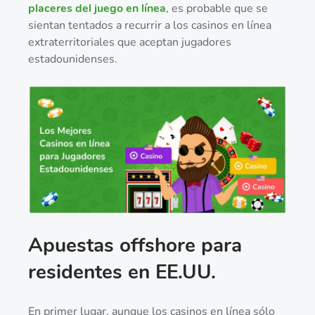
placeres del juego en línea
, es probable que se
sientan tentados a recurrir a los casinos en línea
extraterritoriales que aceptan jugadores
estadounidenses.
Apuestas offshore para
residentes en EE.UU.
En primer lugar, aunque los casinos en línea sólo