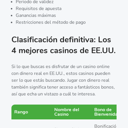
Periodo de validez
Requisitos de apuesta
Ganancias máximas
Restricciones del método de pago
Clasificación definitiva: Los
4 mejores casinos de EE.UU.
Si lo que buscas es disfrutar de un casino online
con dinero real en EE.UU., estos casinos pueden
ser lo que estás buscando. Jugar con dinero real
también significa tener acceso a fantásticos bonos,
así que echa un vistazo a cuál te interesa.
Nombre del
Bono de
Rango
Casino
Bienvenida
Bonificación del