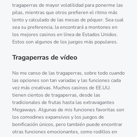
tragaperras de mayor volatilidad para ponerme las
pilas, mientras que otros prefieren el ritmo más
lento y calculado de las mesas de póquer. Sea cual
sea su preferencia, la encontrará a montones en
los mejores casinos en línea de Estados Unidos.
Estos son algunos de los juegos más populares.
Tragaperras de vídeo
No me canso de las tragaperras, sobre todo cuando
las opciones son tan variadas y las funciones cada
vez más creativas. Muchos casinos de EE.UU.
tienen cientos de tragaperras, desde las
tradicionales de frutas hasta las extravagantes
Megaways. Algunas de mis funciones favoritas son
los comodines expansivos y los juegos de
bonificación únicos, pero también puede encontrar
otras funciones emocionantes, como rodillos en