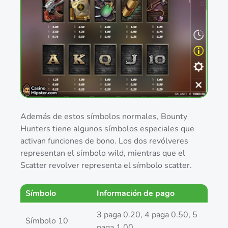
Además de estos símbolos normales, Bounty
Hunters tiene algunos símbolos especiales que
activan funciones de bono. Los dos revólveres
representan el símbolo wild, mientras que el
Scatter revolver representa el símbolo scatter.
Símbolo
Información de pago
3 paga 0.20, 4 paga 0.50, 5
Símbolo 10
paga 1.00