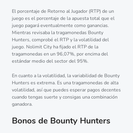
El porcentaje de Retorno al Jugador (RTP) de un
juego es el porcentaje de la apuesta total que el
juego pagará eventualmente como ganancias.
Mientras revisaba la tragamonedas Bounty
Hunters, comprobé el RTP y la volatilidad del
juego. Nolimit City ha fijado el RTP de la
tragamonedas en un 96,07%, por encima del
estándar medio del sector del 95%.
En cuanto a la volatilidad, la variabilidad de Bounty
Hunters es extrema. Es una tragamonedas de alta
volatilidad, así que puedes esperar pagos decentes
cuando tengas suerte y consigas una combinación
ganadora.
Bonos de Bounty Hunters