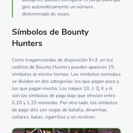
gire automáticamente un número
determinado de veces.
Símbolos de Bounty
Hunters
Como tragamonedas de disposición 5×3, en los
rodillos de Bounty Hunters pueden aparecer 15
símbolos al mismo tiempo. Los símbolos normales
se dividen en dos categorías: los que pagan poco y
los que pagan mucho. Los naipes 10, J, Q, K y A
son los símbolos de pago bajo que ofrecen entre
0,20 y 1,25 monedas. Por otro lado, los símbolos
de pago alto son sogas de batalla, dinamitas,
collares, balas, cigarrillos y un revólver.