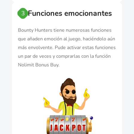
Funciones emocionantes
3
Bounty Hunters tiene numerosas funciones
que añaden emoción al juego, haciéndolo aún
más envolvente. Pude activar estas funciones
un par de veces y comprarlas con la función
Nolimit Bonus Buy.