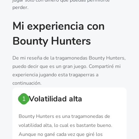
jugar sólo con dinero que puedas permitirte
perder.
Mi experiencia con
Bounty Hunters
De mi reseña de la tragamonedas Bounty Hunters,
puedo decir que es un gran juego. Compartiré mi
experiencia jugando esta tragaperras a
continuación.
Volatilidad alta
1
Bounty Hunters es una tragamonedas de
volatilidad alta, lo cual es bastante bueno.
Aunque no gané cada vez que giré los