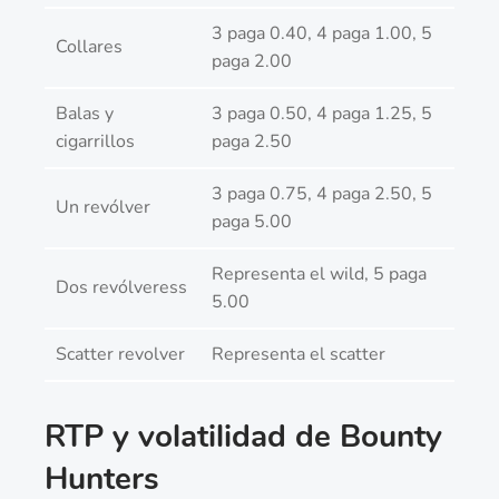
3 paga 0.40, 4 paga 1.00, 5
Collares
paga 2.00
Balas y
3 paga 0.50, 4 paga 1.25, 5
cigarrillos
paga 2.50
3 paga 0.75, 4 paga 2.50, 5
Un revólver
paga 5.00
Representa el wild, 5 paga
Dos revólveress
5.00
Scatter revolver
Representa el scatter
RTP y volatilidad de Bounty
Hunters