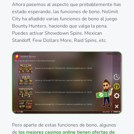
Ahora pasemos al aspecto que probablemente has
estado esperando, las funciones de bono. Nolimit
City ha añadido varias funciones de bono al juego
Bounty Hunters, haciendo que valga la pena.
Puedes activar Showdown Spins, Mexican
Standoff, Few Dollars More, Raid Spins, etc.
Pero aparte de estas funciones de bono, algunos
de
los mejores casinos online tienen ofertas de