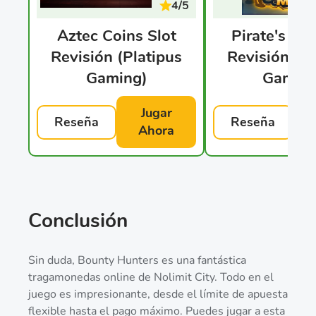
4/5
Aztec Coins Slot
Pirate's Ma
Revisión (Platipus
Revisión (Pl
Gaming)
Gaming
Jugar
Reseña
Reseña
Ahora
Conclusión
Sin duda, Bounty Hunters es una fantástica
tragamonedas online de Nolimit City. Todo en el
juego es impresionante, desde el límite de apuesta
flexible hasta el pago máximo. Puedes jugar a esta